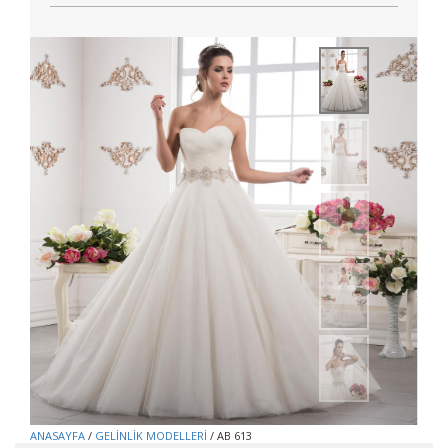
ANASAYFA
/
GELİNLİK MODELLERİ
/ AB 613