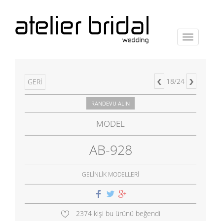
Menu
18/24
GERİ
RANDEVU ALIN
MODEL
AB-928
GELİNLİK MODELLERİ
2374 kişi bu ürünü beğendi